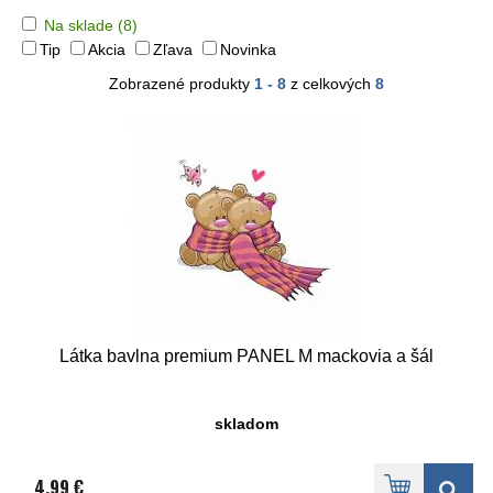
Na sklade
(8)
Tip
Akcia
Zľava
Novinka
Zobrazené produkty
1 - 8
z celkových
8
Látka bavlna premium PANEL M mackovia a šál
skladom
4,99 €