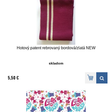
Hotový patent rebrovaný bordová/zlatá NEW
skladom
5,50 €