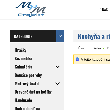
O NÁS
Kuchyňa a r
KATEGÓRIE
Úvod
Dedra
D
Hračky
Kozmetika
V tejto kategórii 
Galantéria
Domáce potreby
Metrový textil
Drevené dná na košíky
Handmade
Dedra ihneď na