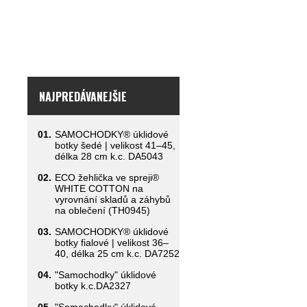
NAJPREDÁVANEJŠIE
01.
SAMOCHODKY® úklidové
botky šedé | velikost 41–45,
délka 28 cm k.c. DA5043
02.
ECO žehlička ve spreji®
WHITE COTTON na
vyrovnání skladů a záhybů
na oblečení (TH0945)
03.
SAMOCHODKY® úklidové
botky fialové | velikost 36–
40, délka 25 cm k.c. DA7252
04.
"Samochodky" úklidové
botky k.c.DA2327