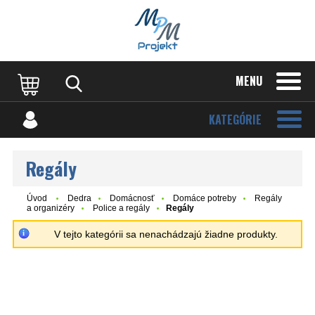
MENU
KATEGÓRIE
Regály
Úvod
Dedra
Domácnosť
Domáce potreby
Regály
a organizéry
Police a regály
Regály
V tejto kategórii sa nenachádzajú žiadne produkty.