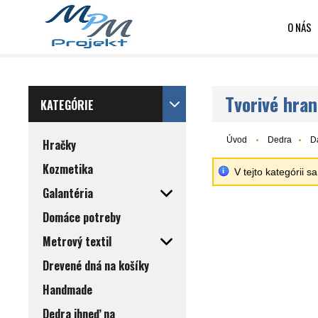
O NÁS
Tvorivé hran
KATEGÓRIE
Úvod
Dedra
D
Hračky
Kozmetika
V tejto kategórii 
Galantéria
Domáce potreby
Metrový textil
Drevené dná na košíky
Handmade
Dedra ihneď na