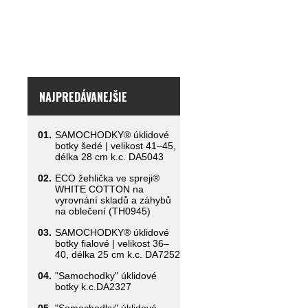
NAJPREDÁVANEJŠIE
01.
SAMOCHODKY® úklidové
botky šedé | velikost 41–45,
délka 28 cm k.c. DA5043
02.
ECO žehlička ve spreji®
WHITE COTTON na
vyrovnání skladů a záhybů
na oblečení (TH0945)
03.
SAMOCHODKY® úklidové
botky fialové | velikost 36–
40, délka 25 cm k.c. DA7252
04.
"Samochodky" úklidové
botky k.c.DA2327