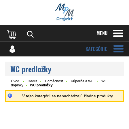
MENU
KATEGÓRIE
WC predložky
Úvod
Dedra
Domácnosť
Kúpeľňa a WC
WC
doplnky
WC predložky
V tejto kategórii sa nenachádzajú žiadne produkty.