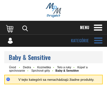
MENU
KATEGÓRIE
Baby & Sensitive
Úvod
Dedra
Kozmetika
Telo a ruky
Kúpeľ a
sprchovanie
Sprchové gély
Baby & Sensitive
V tejto kategórii sa nenachádzajú žiadne produkty.