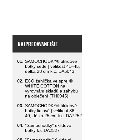
NAJPREDÁVANEJŠIE
01.
SAMOCHODKY® úklidové
botky šedé | velikost 41–45,
délka 28 cm k.c. DA5043
02.
ECO žehlička ve spreji®
WHITE COTTON na
vyrovnání skladů a záhybů
na oblečení (TH0945)
03.
SAMOCHODKY® úklidové
botky fialové | velikost 36–
40, délka 25 cm k.c. DA7252
04.
"Samochodky" úklidové
botky k.c.DA2327