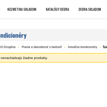
KOZMETIKA SKLADOM
KATALÓGY DEDRA
DEDRA SKLADOM
ondicionéry
KO Drogéria
Pranie a starostivosť o bielizeň
Avivážne kondicionéry
Šp
sa nenachádzajú žiadne produkty.