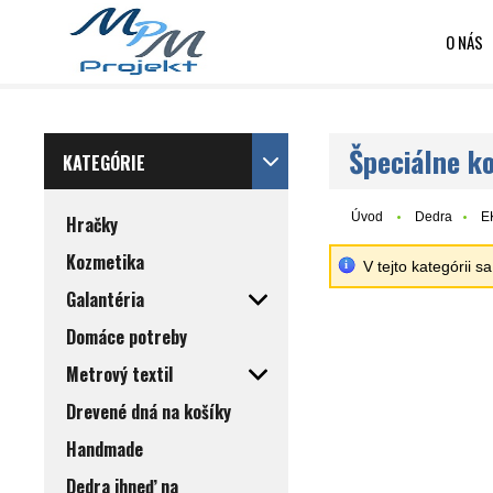
O NÁS
Špeciálne k
KATEGÓRIE
Úvod
Dedra
E
Hračky
Kozmetika
V tejto kategórii 
Galantéria
Domáce potreby
Metrový textil
Drevené dná na košíky
Handmade
Dedra ihneď na