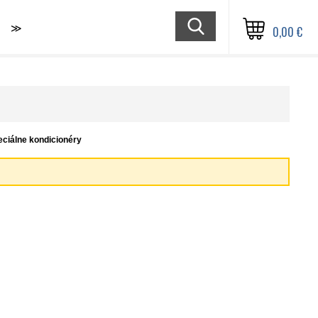
≫
0,00 €
eciálne kondicionéry