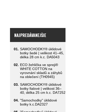
NAJPREDÁVANEJŠIE
01.
SAMOCHODKY® úklidové
botky šedé | velikost 41–45,
délka 28 cm k.c. DA5043
02.
ECO žehlička ve spreji®
WHITE COTTON na
vyrovnání skladů a záhybů
na oblečení (TH0945)
03.
SAMOCHODKY® úklidové
botky fialové | velikost 36–
40, délka 25 cm k.c. DA7252
04.
"Samochodky" úklidové
botky k.c.DA2327