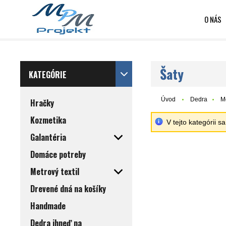
O NÁS
Šaty
KATEGÓRIE
Úvod
Dedra
M
Hračky
Kozmetika
V tejto kategórii 
Galantéria
Domáce potreby
Metrový textil
Drevené dná na košíky
Handmade
Dedra ihneď na