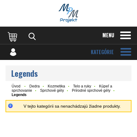
MENU
KATEGÓRIE
Legends
Úvod
Dedra
Kozmetika
Telo a ruky
Kúpeľ a
sprchovanie
Sprchové gély
Prírodné sprchové gély
Legends
V tejto kategórii sa nenachádzajú žiadne produkty.