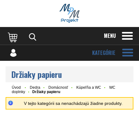
MENU
KATEGÓRIE
Držiaky papieru
Úvod
Dedra
Domácnosť
Kúpeľňa a WC
WC
doplnky
Držiaky papieru
V tejto kategórii sa nenachádzajú žiadne produkty.