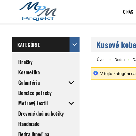
O NÁS
Kusové kobe
KATEGÓRIE
Úvod
Dedra
D
Hračky
Kozmetika
V tejto kategórii 
Galantéria
Domáce potreby
Metrový textil
Drevené dná na košíky
Handmade
Dedra ihneď na