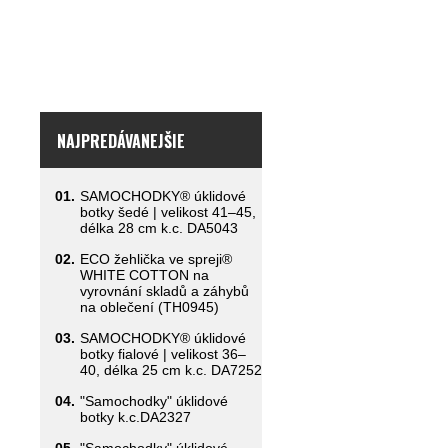
NAJPREDÁVANEJŠIE
01.
SAMOCHODKY® úklidové
botky šedé | velikost 41–45,
délka 28 cm k.c. DA5043
02.
ECO žehlička ve spreji®
WHITE COTTON na
vyrovnání skladů a záhybů
na oblečení (TH0945)
03.
SAMOCHODKY® úklidové
botky fialové | velikost 36–
40, délka 25 cm k.c. DA7252
04.
"Samochodky" úklidové
botky k.c.DA2327