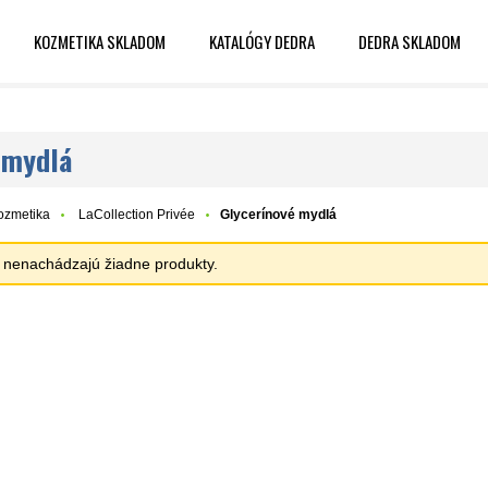
KOZMETIKA SKLADOM
KATALÓGY DEDRA
DEDRA SKLADOM
 mydlá
ozmetika
LaCollection Privée
Glycerínové mydlá
sa nenachádzajú žiadne produkty.