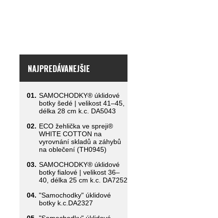
NAJPREDÁVANEJŠIE
01.
SAMOCHODKY® úklidové
botky šedé | velikost 41–45,
délka 28 cm k.c. DA5043
02.
ECO žehlička ve spreji®
WHITE COTTON na
vyrovnání skladů a záhybů
na oblečení (TH0945)
03.
SAMOCHODKY® úklidové
botky fialové | velikost 36–
40, délka 25 cm k.c. DA7252
04.
"Samochodky" úklidové
botky k.c.DA2327