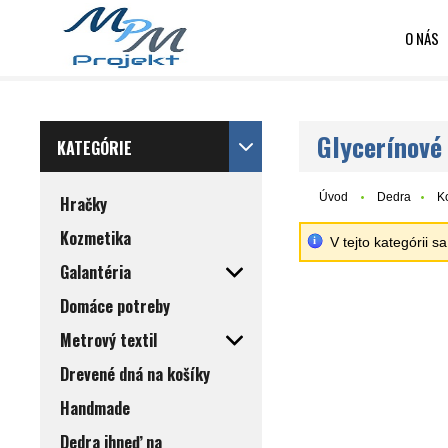
O NÁS
Glycerínové
KATEGÓRIE
Úvod
Dedra
K
Hračky
Kozmetika
V tejto kategórii 
Galantéria
Domáce potreby
Metrový textil
Drevené dná na košíky
Handmade
Dedra ihneď na