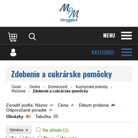
MENU
KATEGÓRIE
Zdobenie a cukrárske pomôcky
Úvod
Dedra
Domácnosť
Kuchynské potreby
Pečenie
Zdobenie a cukrárske pomôcky
Zoradiť podľa:
Názov
Cena
Dátum pridania
Odporúčané poradie
Obrázky
Tabuľka
∨
Na sklade
(1)
Výrobca