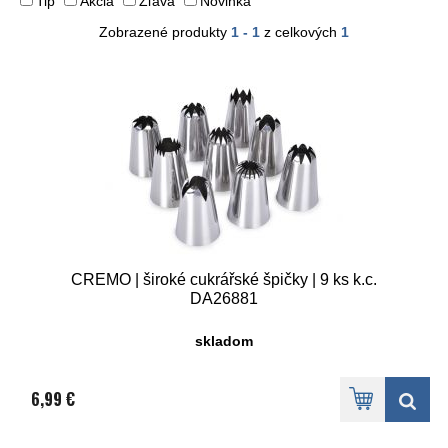
Tip
Akcia
Zľava
Novinka
Zobrazené produkty
1 - 1
z celkových
1
CREMO | široké cukrářské špičky | 9 ks k.c.
DA26881
skladom
6,99 €