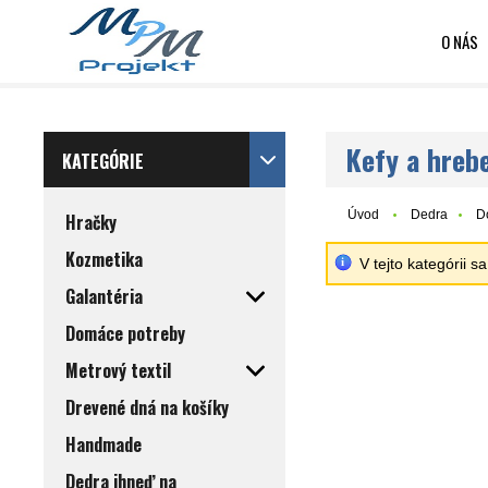
O NÁS
Kefy a hreb
KATEGÓRIE
Úvod
Dedra
D
Hračky
Kozmetika
V tejto kategórii 
Galantéria
Domáce potreby
Metrový textil
Drevené dná na košíky
Handmade
Dedra ihneď na