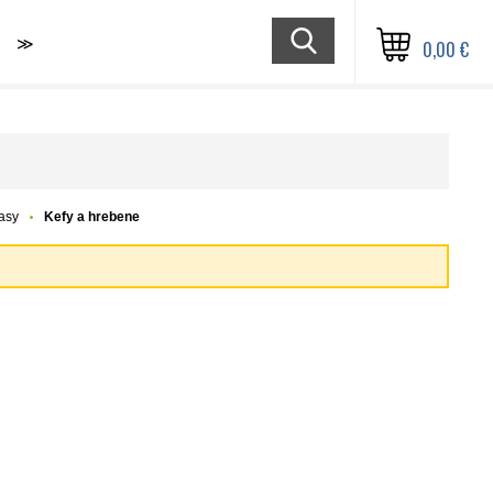
≫
0,00 €
lasy
Kefy a hrebene