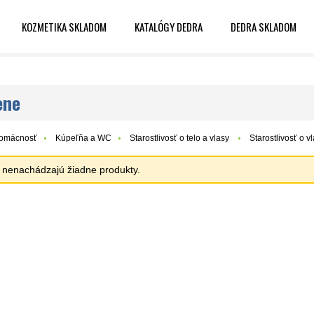
KOZMETIKA SKLADOM
KATALÓGY DEDRA
DEDRA SKLADOM
ene
omácnosť
Kúpeľňa a WC
Starostlivosť o telo a vlasy ️
Starostlivosť o v
sa nenachádzajú žiadne produkty.