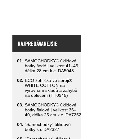
NAJPREDÁVANEJŠIE
01.
SAMOCHODKY® úklidové
botky šedé | velikost 41–45,
délka 28 cm k.c. DA5043
02.
ECO žehlička ve spreji®
WHITE COTTON na
vyrovnání skladů a záhybů
na oblečení (TH0945)
03.
SAMOCHODKY® úklidové
botky fialové | velikost 36–
40, délka 25 cm k.c. DA7252
04.
"Samochodky" úklidové
botky k.c.DA2327