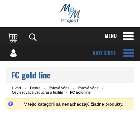
MENU
KATEGÓRIE
FC gold line
Úvod
Dedra
Bytové vône
Bytové vône
Osviežovače vzduchu a textílií
FC gold line
V tejto kategórii sa nenachádzajú žiadne produkty.