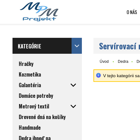
O NÁS
Servírovací 
KATEGÓRIE
Úvod
Dedra
D
Hračky
Kozmetika
V tejto kategórii 
Galantéria
Domáce potreby
Metrový textil
Drevené dná na košíky
Handmade
Dedra ihneď na