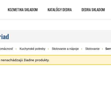
KOZMETIKA SKLADOM
KATALÓGY DEDRA
DEDRA SKLADOM
riad
omácnosť
Kuchynské potreby
Stolovanie a nápoje
Stolovanie
Serv
sa nenachádzajú žiadne produkty.