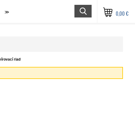
≫
0,00 €
írovací riad