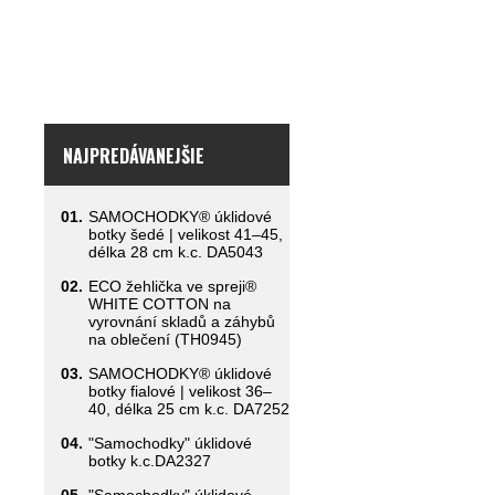
NAJPREDÁVANEJŠIE
01.
SAMOCHODKY® úklidové
botky šedé | velikost 41–45,
délka 28 cm k.c. DA5043
02.
ECO žehlička ve spreji®
WHITE COTTON na
vyrovnání skladů a záhybů
na oblečení (TH0945)
03.
SAMOCHODKY® úklidové
botky fialové | velikost 36–
40, délka 25 cm k.c. DA7252
04.
"Samochodky" úklidové
botky k.c.DA2327