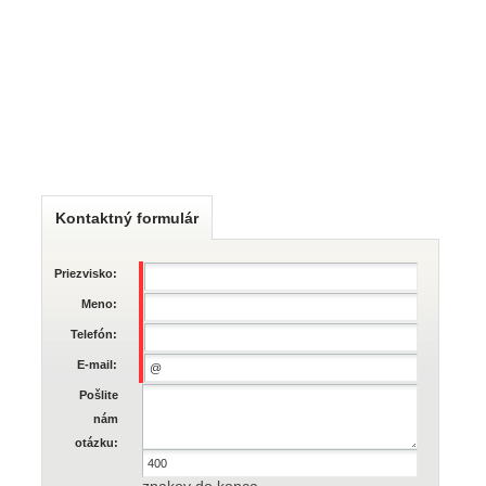
Kontaktný formulár
Priezvisko:
Meno:
Telefón:
E-mail:
Pošlite
nám
otázku: