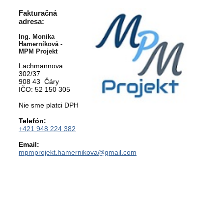
Fakturačná
adresa:
Ing. Monika
Hamerníková -
MPM Projekt
Lachmannova
302/37
908 43 Čáry
IČO: 52 150 305
Nie sme platci DPH
Telefón:
+421 948 224 382
Email:
mpmprojekt.hamernikova@gmail.com