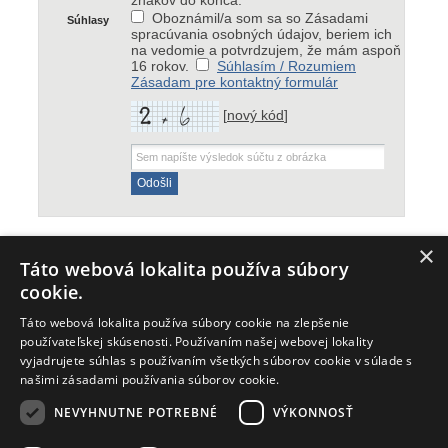
znakov do konca.
Oboznámil/a som sa so Zásadami
Súhlasy
spracúvania osobných údajov, beriem ich
na vedomie a potvrdzujem, že mám aspoň
16 rokov.
Súhlasím / Rozumiem
Zásadam pre kontaktný formulár
[
nový kód
]
×
Táto webová lokalita používa súbory
cookie.
DODANIE TOVARU
Táto webová lokalita používa súbory cookie na zlepšenie
KONTAKT
používateľskej skúsenosti. Používaním našej webovej lokality
DOKUMENTY
vyjadrujete súhlas s používaním všetkých súborov cookie v súlade s
REKLAMAČNÝ FORMULÁR
našimi zásadami používania súborov cookie.
ODSTÚPENIE OD ZMLUVY
NEVYHNUTNE POTREBNÉ
VÝKONNOSŤ