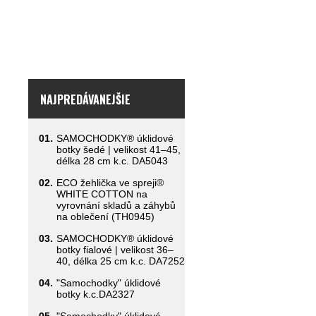
NAJPREDÁVANEJŠIE
01.
SAMOCHODKY® úklidové
botky šedé | velikost 41–45,
délka 28 cm k.c. DA5043
02.
ECO žehlička ve spreji®
WHITE COTTON na
vyrovnání skladů a záhybů
na oblečení (TH0945)
03.
SAMOCHODKY® úklidové
botky fialové | velikost 36–
40, délka 25 cm k.c. DA7252
04.
"Samochodky" úklidové
botky k.c.DA2327