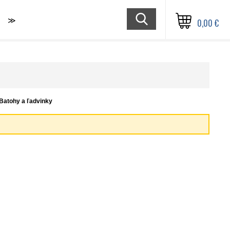
≫
0,00 €
Batohy a ľadvinky