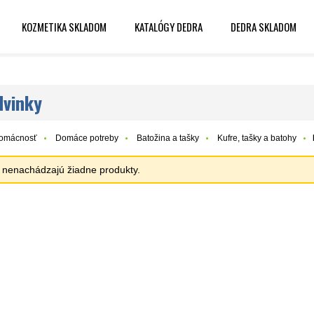
KOZMETIKA SKLADOM
KATALÓGY DEDRA
DEDRA SKLADOM
dvinky
omácnosť
Domáce potreby
Batožina a tašky
Kufre, tašky a batohy
sa nenachádzajú žiadne produkty.