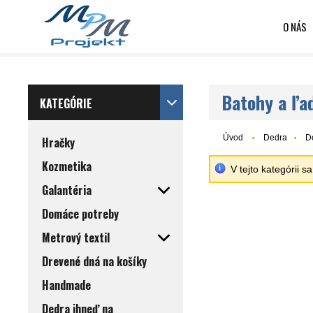
O NÁS
Batohy a ľa
KATEGÓRIE
Úvod
Dedra
D
Hračky
Kozmetika
V tejto kategórii 
Galantéria
Domáce potreby
Metrový textil
Drevené dná na košíky
Handmade
Dedra ihneď na